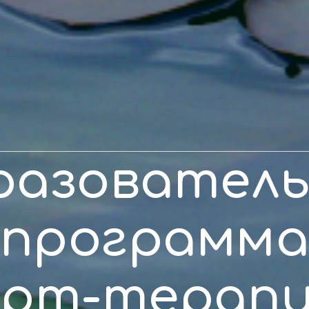
разователь
программ
Арт-терапи