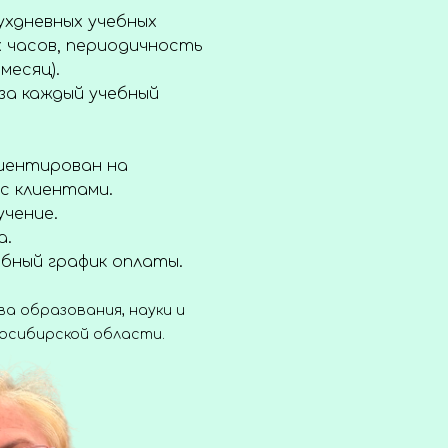
хдневных учебных
х часов, периодичность
месяц).
за каждый учебный
риентирован на
с клиентами.
учение.
а.
обный график оплаты.
а образования, науки и
осибирской области.