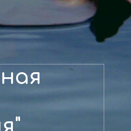
ная
а
я"