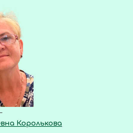
—
вна Королькова