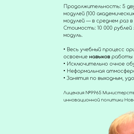
Продолжительность: 5 дву
модулей (100 академически
модулей — в среднем раз в 
Стоимость: 10 000 рублей 
модуль.
• Весь учебный процесс о
освоение
навыков
работы 
• Исключительно очное об
• Неформальная атмосфер
• Занятия по выходным, уд
Лицензия №9965 Министерств
инновационной политики Нов